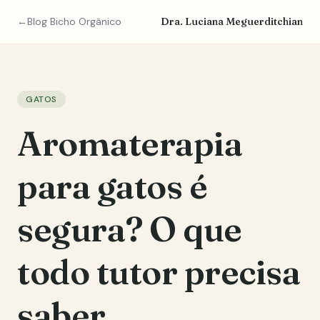
Pular para o conteúdo
←
Blog Bicho Orgânico
Dra. Luciana Meguerditchian
GATOS
Aromaterapia
para gatos é
segura? O que
todo tutor precisa
saber